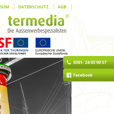
SSUM
DATENSCHUTZ
AGB
0361- 24 03 90 57
Facebook