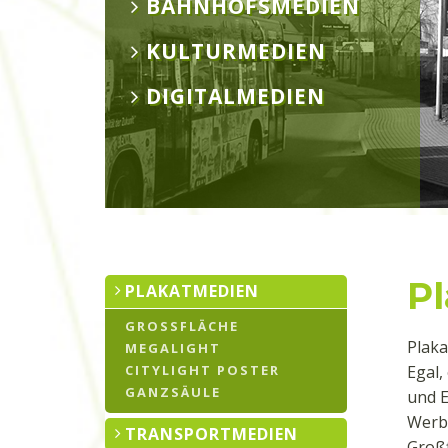
BAHNHOFSMEDIEN
KULTURMEDIEN
DIGITALMEDIEN
P
PLAKATMEDIEN
GROSSFLÄCHE
Plaka
MEGALIGHT
CITYLIGHT POSTER
Egal,
GANZSÄULE
und E
Werbe
TRANSPORTMEDIEN
Großf