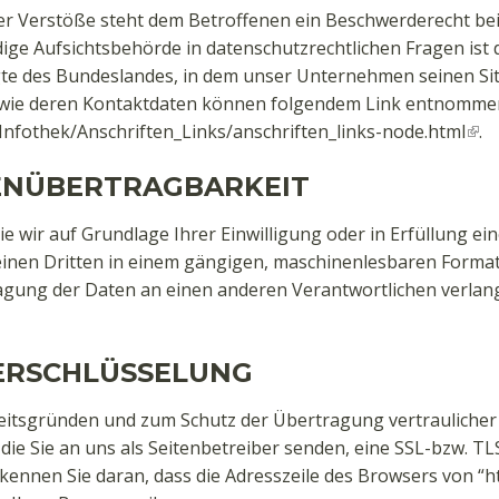
her Verstöße steht dem Betroffenen ein Beschwerderecht be
ige Aufsichtsbehörde in datenschutzrechtlichen Fragen ist 
e des Bundeslandes, in dem unser Unternehmen seinen Sitz 
wie deren Kontaktdaten können folgendem Link entnomme
Infothek/Anschriften_Links/anschriften_links-node.html
.
ENÜBERTRAGBARKEIT
ie wir auf Grundlage Ihrer Einwilligung oder in Erfüllung ei
 einen Dritten in einem gängigen, maschinenlesbaren Forma
ragung der Daten an einen anderen Verantwortlichen verlange
VERSCHLÜSSELUNG
heitsgründen und zum Schutz der Übertragung vertraulicher 
die Sie an uns als Seitenbetreiber senden, eine SSL-bzw. TL
ennen Sie daran, dass die Adresszeile des Browsers von “http