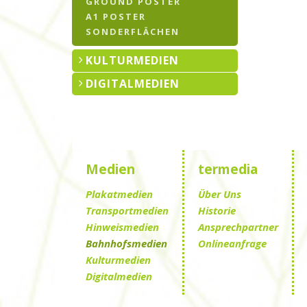
GROUND POSTER
A1 POSTER
SONDERFLÄCHEN
KULTURMEDIEN
DIGITALMEDIEN
Medien
termedia
Plakatmedien
Über Uns
Transportmedien
Historie
Hinweismedien
Ansprechpartner
Bahnhofsmedien
Onlineanfrage
Kulturmedien
Digitalmedien